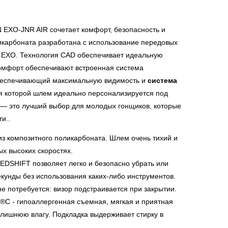
EXO-JNR AIR сочетает комфорт, безопасность и
ликарбоната разработана с использование передовых
n EXO. Технология CAD обеспечивает идеальную
омфорт обеспечивают встроенная система
обеспечивающий максимальную видимость и
система
ря которой шлем идеально персонализируется под
 — это лучший выбор для молодых гонщиков, которые
и..
з композитного поликарбоната. Шлем очень тихий и
х высоких скоростях.
EDSHIFT позволяет легко и безопасно убрать или
екунды без использования каких-либо инструментов.
е потребуется: визор подстраивается при закрытии.
®C - гипоаллергенная съемная, мягкая и приятная
 лишнюю влагу. Подкладка выдерживает стирку в