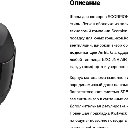
Описание
Шлем для юниоров SCORPION 
стиль. Легкая оболочка из по
технологий компании Scorpio
посадку для юных гонщиков.К
вентиляции, широкий визор 
подкачки щек Airfit
, благода
любой тип лица. EXO-JNR AIR
жаждут комфорта и уверенност
Корпус мотошлема выполнен и
аэродинамичный даже на самы
Запатентованная система SPE
заменить визор в считанные с
Дополнительная регулировка н
Новейшая подкладка Kwikwick 
на ощупь- позволяет отводить
стиральной машине.