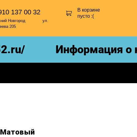
В корзине
910 137 00 32
пусто :(
жний Новгород ул.
еева 205
.ru/
Информация о на
 Матовый