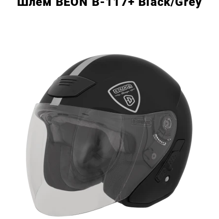
Шлем BEON B-117+ Black/Grey