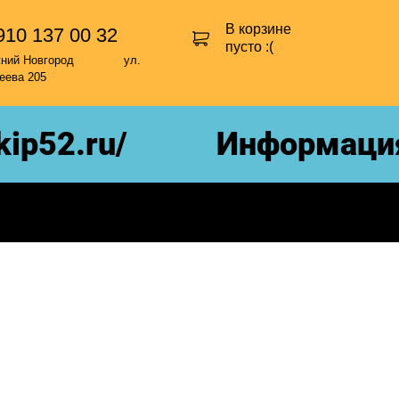
В корзине
910 137 00 32
пусто :(
жний Новгород ул.
еева 205
p52.ru/
Информация 