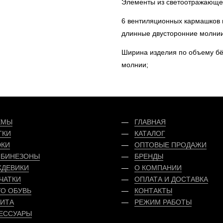
Элементы из светоотражающего
6 вентиляционных кармашков на
длинные двусторонние молнии 
Ширина изделия по объему бё
молнии;
ЕМЫ
ГЛАВНАЯ
ТКИ
КАТАЛОГ
КИ
ОПТОВЫЕ ПРОДАЖИ
БИНЕЗОНЫ
БРЕНДЫ
ДЕВИКИ
О КОМПАНИИ
ЧАТКИ
ОПЛАТА
И
ДОСТАВКА
О ОБУВЬ
КОНТАКТЫ
ИТА
РЕЖИМ РАБОТЫ
ЕССУАРЫ