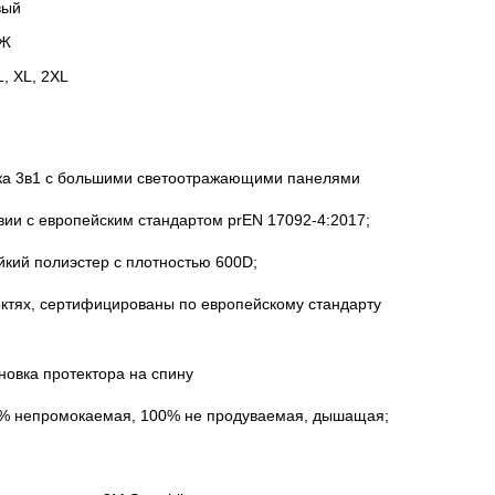
вый
Ж
L, XL, 2XL
тка 3в1 с большими светоотражающими панелями
ии с европейским стандартом prEN 17092-4:2017;
кий полиэстер с плотностью 600D;
октях, сертифицированы по европейскому стандарту
новка протектора на спину
0% непромокаемая, 100% не продуваемая, дышащая;