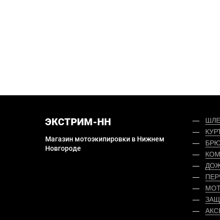
ЭКСТРИМ-НН
ШЛ
КУР
Магазин мотоэкипировки в Нижнем
БРЮ
Новгороде
КОМ
ДОЖ
ПЕР
МОТ
ЗАЩ
АКС