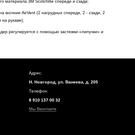
 материала 3M Scotchlite спереди и сзади;
 молнии AirVent (2 нагрудных спереди, 2 - сзади, 2
на рукаве);
дер регулируется с помощью застежки-«липучки» и
Адрес:
Н. Новгород, ул. Ванеева, д. 205
Телефон:
8 910 137 00 32
Мы Вконтакте