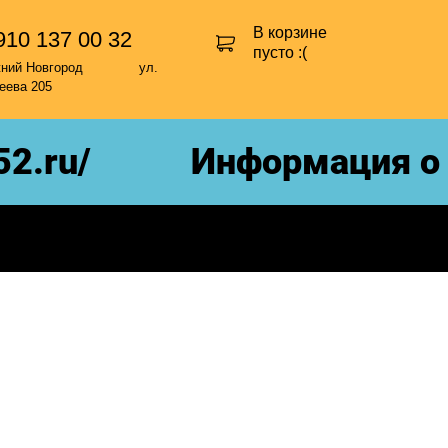
В корзине
910 137 00 32
пусто :(
жний Новгород ул.
еева 205
.ru/
Информация о н