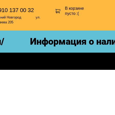
В корзине
910 137 00 32
пусто :(
жний Новгород ул.
еева 205
Информация о налич