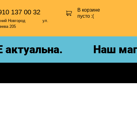
В корзине
910 137 00 32
пусто :(
жний Новгород ул.
еева 205
актуальна.
Наш мага