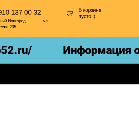
В корзине
910 137 00 32
пусто :(
жний Новгород ул.
еева 205
52.ru/
Информация о 