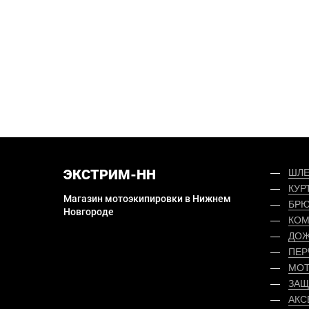
ЭКСТРИМ-НН
ШЛ
КУР
Магазин мотоэкипировки в Нижнем
БРЮ
Новгороде
КОМ
ДОЖ
ПЕР
МОТ
ЗАЩ
АКС