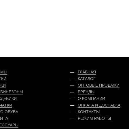
ЕМЫ
ГЛАВНАЯ
ТКИ
КАТАЛОГ
КИ
ОПТОВЫЕ ПРОДАЖИ
БИНЕЗОНЫ
БРЕНДЫ
ДЕВИКИ
О КОМПАНИИ
ЧАТКИ
ОПЛАТА
И
ДОСТАВКА
О ОБУВЬ
КОНТАКТЫ
ИТА
РЕЖИМ РАБОТЫ
ЕССУАРЫ